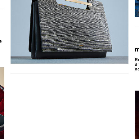
s
m
Re
d’
n