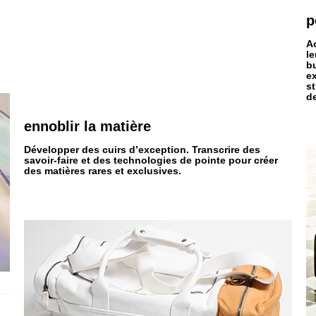
p
A
le
bu
ex
st
d
ennoblir la matière
Développer des cuirs d’exception. Transcrire des
savoir-faire et des technologies de pointe pour créer
des matières rares et exclusives.